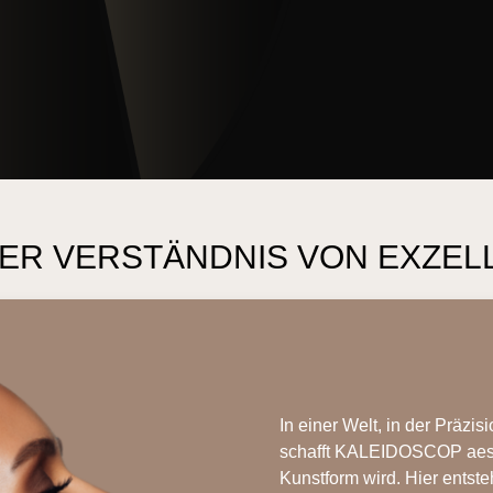
ER VERSTÄNDNIS VON EXZEL
In einer Welt, in der Präzi
schafft KALEIDOSCOP aesth
Kunstform wird. Hier entste