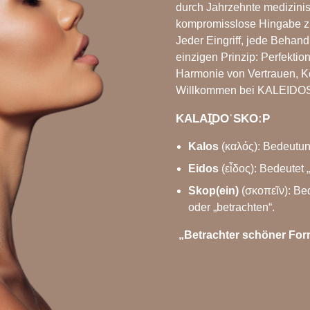
durch Jahrzehnte medizinis
kompromisslose Hingabe z
Jeder Eingriff, jede Behan
einzigen Prinzip: Perfektion 
Harmonie von Vertrauen, K
Willkommen bei KALEIDOS
KALAꞮ̯DOˈSKOːP
Kalos
(καλός): Bedeutun
Eidos
(εἶδος): Bedeutet 
Skop(ein)
(σκοπεῖν): Be
oder „betrachten“.
„Betrachter schöner Fo