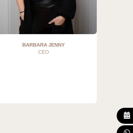
BARBARA JENNY
L
CEO